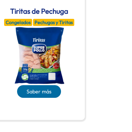
Tiritas de Pechuga
Pech
Congelados
Pechugas y Tiritas
Congel
Saber más