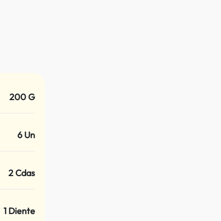
200 G
6 Un
2 Cdas
1 Diente