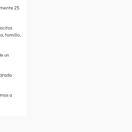
amente 25
ocitos
a, tomillo,
de un
parada
imos a