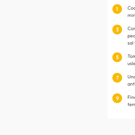
Coc
min
Com
peq
sal
Tom
usl
Una
ant
Fin
tem