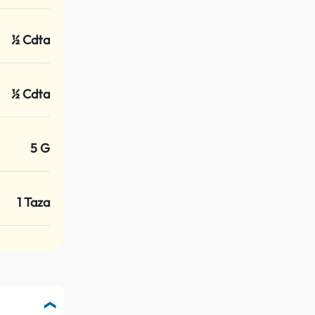
½ Cdta
½ Cdta
5 G
1 Taza