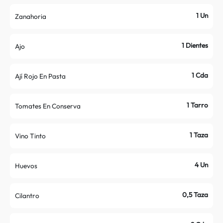
1 Un
Zanahoria
1 Dientes
Ajo
1 Cda
Ají Rojo En Pasta
1 Tarro
Tomates En Conserva
1 Taza
Vino Tinto
4 Un
Huevos
0,5 Taza
Cilantro