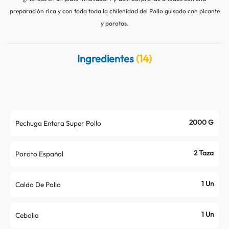
Contacto
Nutritips
preparación rica y con toda toda la chilenidad del Pollo guisado con picante
y porotos.
Datos curiosos
Preparaciones
Ingredientes
(14)
Mitos
2000 G
Pechuga Entera Super Pollo
2 Taza
Poroto Español
1 Un
Caldo De Pollo
1 Un
Cebolla