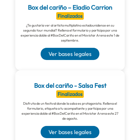
Box del cariño – Eladio Carrion
Finalizados
¿Te gustaría ver al artista multiplatino estadounidense en su
segundo tour mundial? Rellena el formulario y participa por una
experiencia doble al #BoxDelCariño en el Movistar Arena este 1 de
septiembre.
Ver bases legales
Box del cariño - Salsa Fest
Finalizados
Disfruta de un festival donde la salsa es protagonista. Rellena el
formulario, etiqueta a tu acompañante y participa por una
experiencia doble al #BoxDelCariño en el Movistar Arena este 27
de agosto.
Ver bases legales