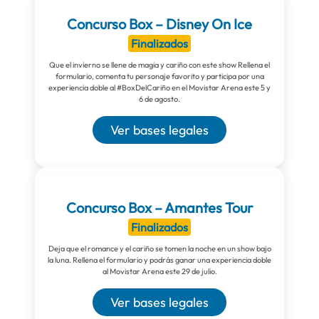
Concurso Box – Disney On Ice
Finalizados
Que el invierno se llene de magia y cariño con este show Rellena el
formulario, comenta tu personaje favorito y participa por una
experiencia doble al #BoxDelCariño en el Movistar Arena este 5 y
6 de agosto.
Ver bases legales
Concurso Box – Amantes Tour
Finalizados
Deja que el romance y el cariño se tomen la noche en un show bajo
la luna. Rellena el formulario y podrás ganar una experiencia doble
al Movistar Arena este 29 de julio.
Ver bases legales