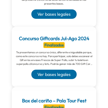
presentes bases.
Ver bases legales
Concurso Giftcards Jul-Ago 2024
Finalizados
Te presentamos un concurso único, diferente e inigualable porque,
como este concurso no hay. Para participar, solo debes escanear el
QR en los envases Frescos de Super Pollo, subir tu boleta en
superpollo.cl/concurso y listo. Podrás ganar más de 700 Gift Card
con montos de hasta $1.000.000. ¡Prepárate para celebrar! Ante
cualquier duda, revisa aquí las bases legales del concurso o
Ver bases legales
envíanos un mensaje privado.
Box del cariño – Pala Tour Fest
Finalizados