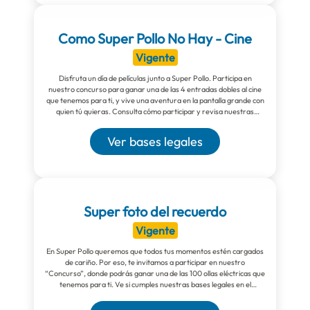
Como Super Pollo No Hay - Cine
Vigente
Disfruta un día de películas junto a Super Pollo. Participa en
nuestro concurso para ganar una de las 4 entradas dobles al cine
que tenemos para ti, y vive una aventura en la pantalla grande con
quien tú quieras. Consulta cómo participar y revisa nuestras
bases.
Ver bases legales
Super foto del recuerdo
Vigente
En Super Pollo queremos que todos tus momentos estén cargados
de cariño. Por eso, te invitamos a participar en nuestro
“Concurso”, donde podrás ganar una de las 100 ollas eléctricas que
tenemos para ti. Ve si cumples nuestras bases legales en el
siguiente link.