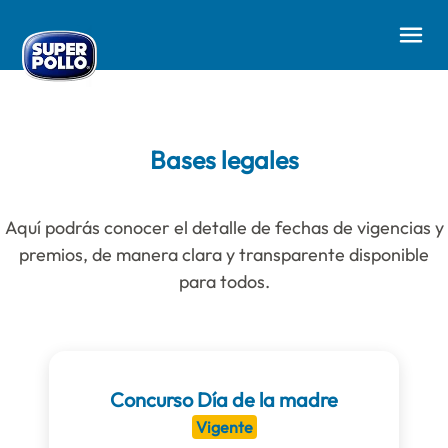
Nosotros
Bases legales
Recetas
Historia
Aquí podrás conocer el detalle de fechas de vigencias y
Comer Mejor
Propósito
premios, de manera clara y transparente disponible
para todos.
Pinta Su Mundo
Campañas
Te cuidamos
Nutrición para niños
Productos
Concurso Día de la madre
Vigente