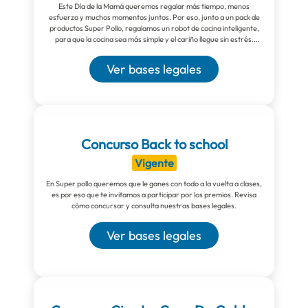
Contacto
Nutritips
Este Día de la Mamá queremos regalar más tiempo, menos
esfuerzo y muchos momentos juntos. Por eso, junto a un pack de
productos Super Pollo, regalamos un robot de cocina inteligente,
Datos curiosos
Preparaciones
para que la cocina sea más simple y el cariño llegue sin estrés.
Porque cuando todo es más fácil, queda más tiempo para lo que
realmente importa: ella.
Ver bases legales
Mitos
Concurso Back to school
Vigente
En Super pollo queremos que le ganes con todo a la vuelta a clases,
es por eso que te invitamos a participar por los premios. Revisa
cómo concursar y consulta nuestras bases legales.
Ver bases legales