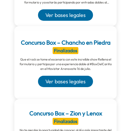
formulario y ya estarás participando por entradas dobles al
#BoxDelCariño este 20 de julio en el Movistar Arena.
Ver bases legales
Concurso Box – Chancho en Piedra
Finalizados
Que el rock se tome el escenario con este increíble show Rellena el
formulario y participa por una experiencia doble al #BoxDelCariño
en el Movistar Arena este 16 de julio.
Ver bases legales
Concurso Box – Zion y Lenox
Finalizados
No te pierdas la oportunidad de conocer al dúo más importante del