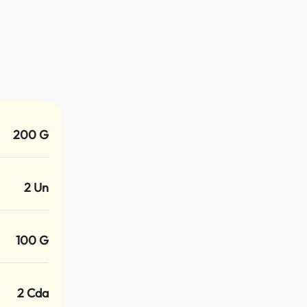
200 G
2 Un
100 G
2 Cda