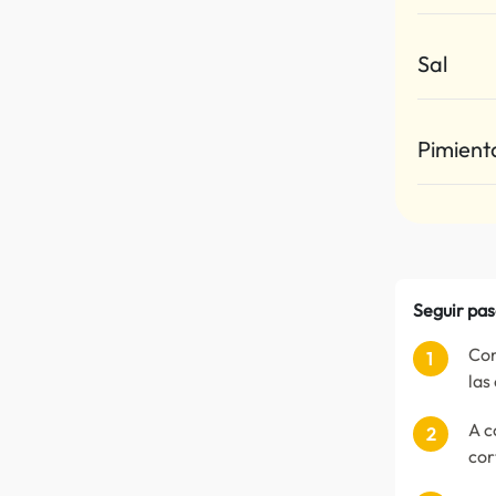
Sal
Pimient
Seguir pas
Com
las
A c
cor