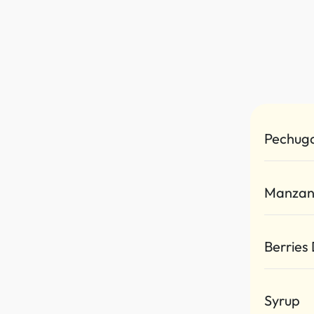
Pechuga
Manza
Berries
Syrup