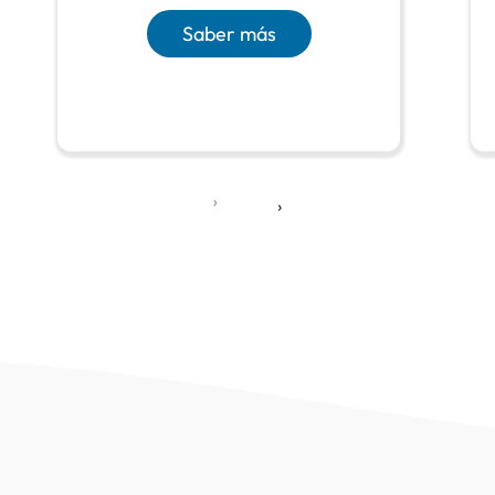
Saber más
‹
›