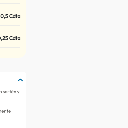
0,5 Cdta
,25 Cdta
n sartén y
mente