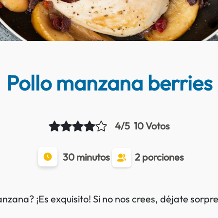
Pollo manzana berries
4/5
10 Votos
30 minutos
2 porciones
nzana? ¡Es exquisito! Si no nos crees, déjate sorpr