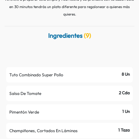
Contacto
Nutritips
en 30 minutos tendrás un plato diferente para regalonear a quienes más
quieres.
Datos curiosos
Preparaciones
Ingredientes
(9)
Mitos
8 Un
Tuto Combinado Super Pollo
2 Cda
Salsa De Tomate
1 Un
Pimentón Verde
1 Taza
Champiñones, Cortados En Láminas