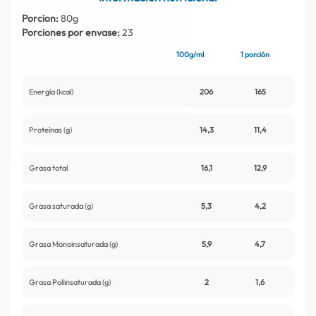
Contacto
Nutritips
Porcion:
80g
Porciones por envase:
23
Datos curiosos
Preparaciones
100g/ml
1 porción
Mitos
Energía (kcal)
206
165
Proteínas (g)
14,3
11,4
Grasa total
16,1
12,9
Grasa saturada (g)
5,3
4,2
Grasa Monoinsaturada (g)
5,9
4,7
Grasa Poliinsaturada (g)
2
1,6