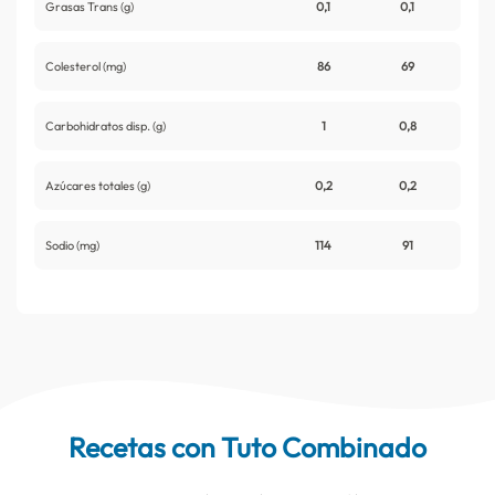
Grasas Trans (g)
0,1
0,1
Colesterol (mg)
86
69
Carbohidratos disp. (g)
1
0,8
Azúcares totales (g)
0,2
0,2
Sodio (mg)
114
91
Recetas con Tuto Combinado