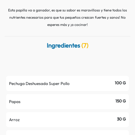
Contacto
Nutritips
Esta papilla va a ganador, es que su sabor es maravilloso y tiene todos los
Datos curiosos
Preparaciones
nutrientes necesarios para que tus pequeños crezcan fuertes y sanos! No
esperes más y ¡a cocinar!
Mitos
Ingredientes
(7)
100 G
Pechuga Deshuesada Super Pollo
150 G
Papas
30 G
Arroz