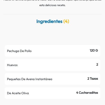
Contacto
Nutritips
esta deliciosa receta.
Datos curiosos
Preparaciones
Ingredientes
(4)
Mitos
120 G
Pechuga De Pollo
2
Huevos
2 Tazas
Pequeñas De Avena Instantánea
4 Cucharaditas
De Aceite Oliva