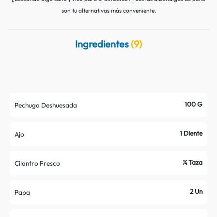
Contacto
Nutritips
son tu alternativas más conveniente.
Datos curiosos
Preparaciones
Ingredientes
(9)
Mitos
100 G
Pechuga Deshuesada
1 Diente
Ajo
¼ Taza
Cilantro Fresco
2 Un
Papa