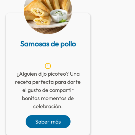
Samosas de pollo
P
¿Alguien dijo picoteo? Una
¡Q
receta perfecta para darte
ve
el gusto de compartir
pa
bonitos momentos de
de
celebración.
Saber más