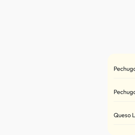
Pechuga
Pechuga
Queso 