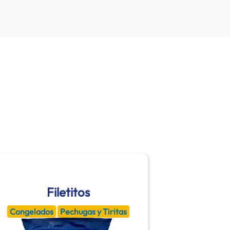
Filetitos
Congelados
Pechugas y Tiritas