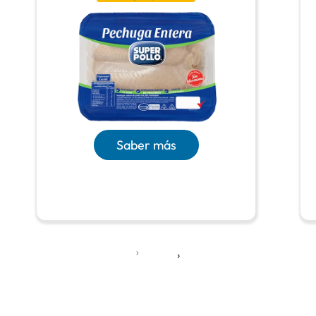
Saber más
‹
›