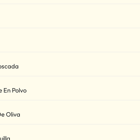
oscada
e En Polvo
De Oliva
illa