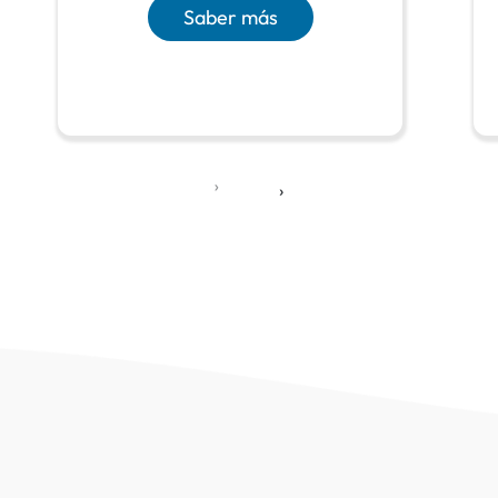
Saber más
‹
›