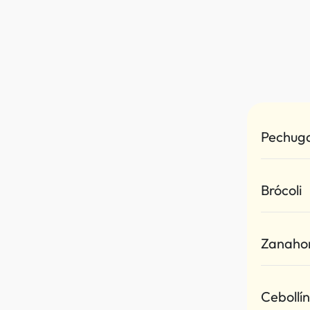
Pechuga
Brócoli
Zanahor
Cebollín