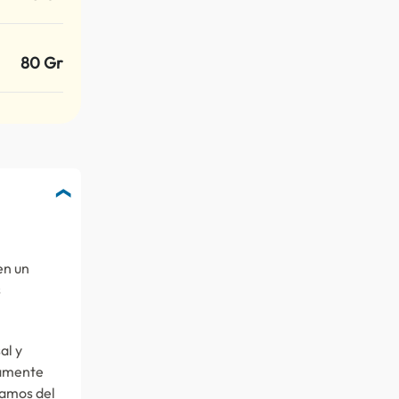
80 Gr
en un
s
al y
iamente
ramos del