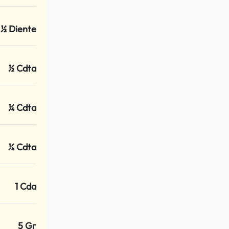
½ Diente
½ Cdta
¼ Cdta
¼ Cdta
1 Cda
5 Gr