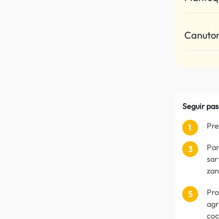
Canuton
Seguir pas
Pre
Par
sar
zan
Pro
agr
coc