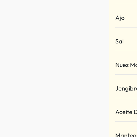
Ajo
Sal
Nuez M
Jengibr
Aceite 
Mantequ