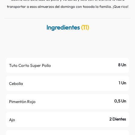
Contacto
Nutritips
transportar a esos almuerzos del domingo con toooda la familia. ¡Que rico!
Datos curiosos
Preparaciones
Ingredientes
(11)
Mitos
8 Un
Tuto Corto Super Pollo
1 Un
Cebolla
0,5 Un
Pimentón Rojo
2 Dientes
Ajo