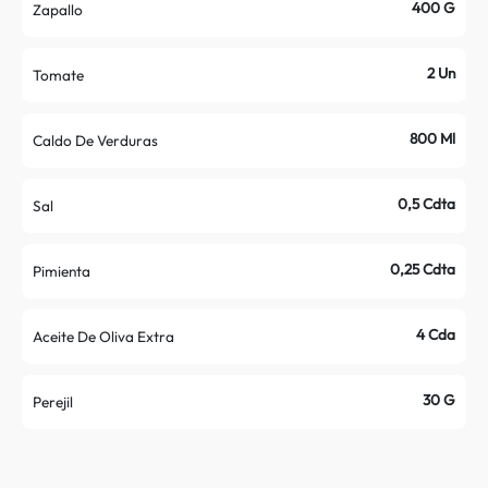
400 G
Zapallo
2 Un
Tomate
800 Ml
Caldo De Verduras
0,5 Cdta
Sal
0,25 Cdta
Pimienta
4 Cda
Aceite De Oliva Extra
30 G
Perejil