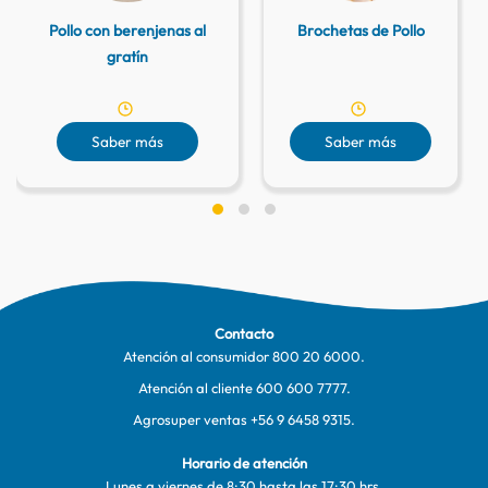
Pollo con berenjenas al
Brochetas de Pollo
gratín
Saber más
Saber más
Contacto
Atención al consumidor
800 20 6000
.
Atención al cliente
600 600 7777
.
Agrosuper ventas
+56 9 6458 9315
.
Horario de atención
Lunes a viernes de 8:30 hasta las 17:30 hrs.