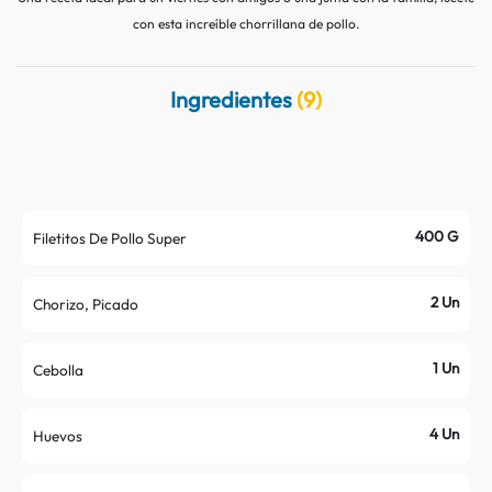
Contacto
Nutritips
con esta increíble chorrillana de pollo.
Datos curiosos
Preparaciones
Ingredientes
(9)
Mitos
400 G
Filetitos De Pollo Super
2 Un
Chorizo, Picado
1 Un
Cebolla
4 Un
Huevos