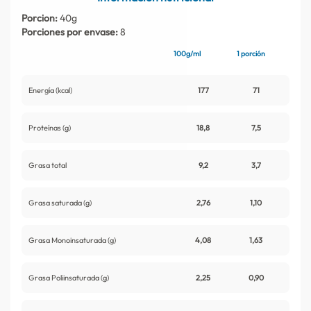
Contacto
Nutritips
Porcion:
40g
Porciones por envase:
8
Datos curiosos
Preparaciones
100g/ml
1 porción
Mitos
Energía (kcal)
177
71
Proteínas (g)
18,8
7,5
Grasa total
9,2
3,7
Grasa saturada (g)
2,76
1,10
Grasa Monoinsaturada (g)
4,08
1,63
Grasa Poliinsaturada (g)
2,25
0,90