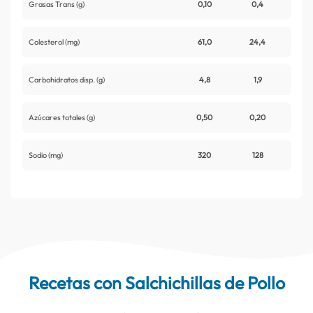
Grasas Trans (g)
0,10
0,4
Colesterol (mg)
61,0
24,4
Carbohidratos disp. (g)
4,8
1,9
Azúcares totales (g)
0,50
0,20
Sodio (mg)
320
128
Recetas con Salchichillas de Pollo