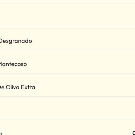
 Desgranado
Mantecoso
De Oliva Extra
a
0