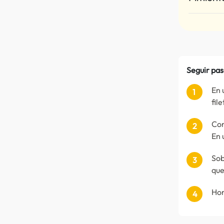
Seguir pas
En 
fil
Cor
En 
Sob
que
Hor