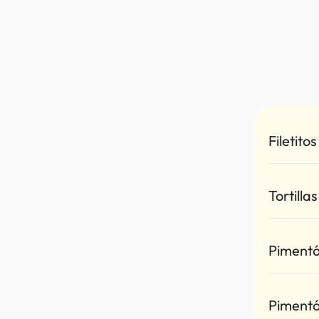
Filetito
Tortilla
Pimentó
Pimentó