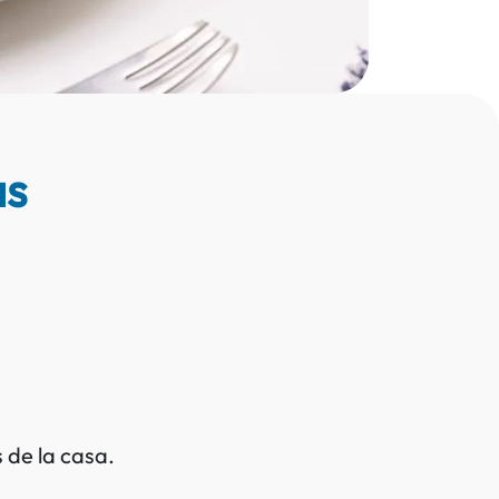
as
s de la casa.