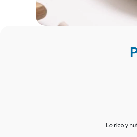
P
Lo rico y nu