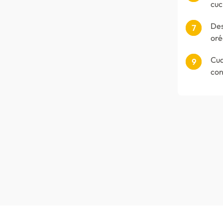
cuc
Des
oré
Cua
con