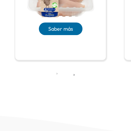
Saber más
‹
›