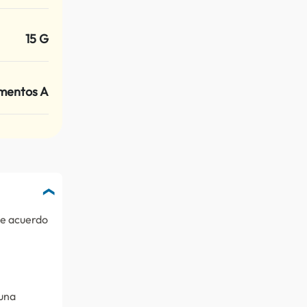
15 G
mentos A
de acuerdo
 una