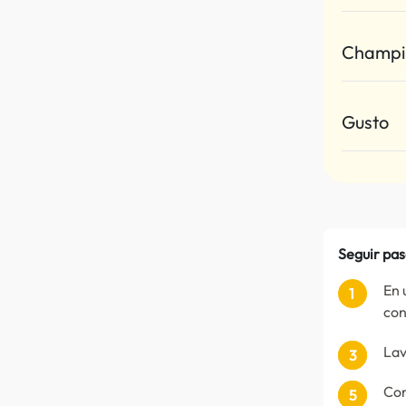
Champi
Gusto
Seguir pas
En 
con
Lav
Cor