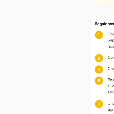
Seguir pas
Cor
Sup
has
Cor
Coc
En 
su 
sal
Una
agr