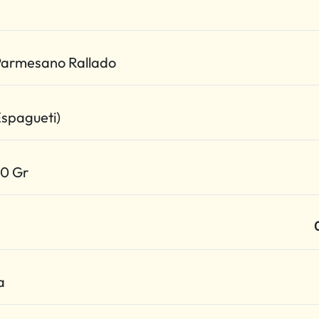
Parmesano Rallado
espagueti)
50 Gr
a