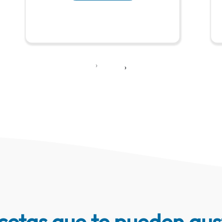
‹
›
cetas que te pueden gus