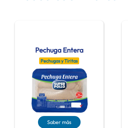
Pechuga Entera
Pechugas y Tiritas
Saber más